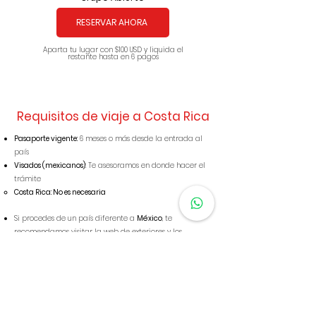
RESERVAR AHORA
Aparta tu lugar con $100 USD y liquida el
restante hasta en 6 pagos
Requisitos de viaje a Costa Rica
Pasaporte vigente:
6 meses o más desde la entrada al
país
Visados (mexicanos)
: Te asesoramos en donde hacer el
trámite
Costa Rica: No es necesaria
Si procedes de un país diferente a
México
, te
recomendamos visitar la web de exteriores y los
requisitos de tu país de origen.
Este viaje comienza en y termina en el aeropuerto de
San José (SJO)
Busca tu vuelo aquí: