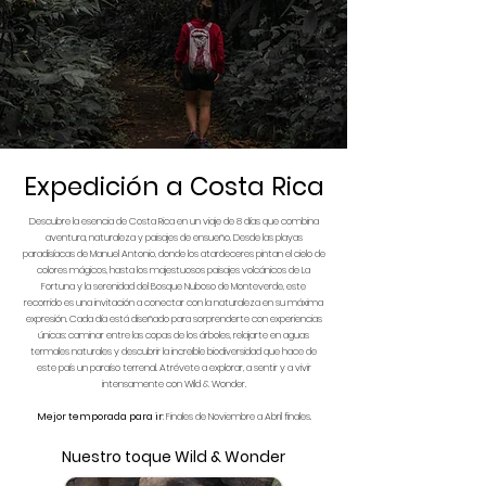
Expedición a Costa Rica
Descubre la esencia de Costa Rica en un viaje de 8 días que combina
aventura, naturaleza y paisajes de ensueño. Desde las playas
paradisíacas de Manuel Antonio, donde los atardeceres pintan el cielo de
colores mágicos, hasta los majestuosos paisajes volcánicos de La
Fortuna y la serenidad del Bosque Nuboso de Monteverde, este
recorrido es una invitación a conectar con la naturaleza en su máxima
expresión. Cada día está diseñado para sorprenderte con experiencias
únicas: caminar entre las copas de los árboles, relajarte en aguas
termales naturales y descubrir la increíble biodiversidad que hace de
este país un paraíso terrenal. Atrévete a explorar, a sentir y a vivir
intensamente con Wild & Wonder.
Mejor temporada para ir
: Finales de Noviembre a Abril finales.
Nuestro toque Wild & Wonder