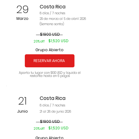
29
Costa Rica
8 días / 7 noches
Marzo
29 de marzo al 5 de abril 2026
(Semana santa)
$1900 USD
$1,520 USD
20% off
Grupo Abierto
RESERVAR AHORA
Aparta tu lugar con $100 USD y liquida el
restante hasta en 6 pagos
21
Costa Rica
8 días / 7 noches
Junio
21 al 28 de junio 2026
$1900 USD
$1,520 USD
20% off
Grupo Abierto