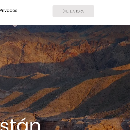
Privados
ÚNETE AHORA
istán