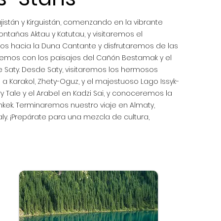
istán y Kirguistán, comenzando en la vibrante
ntañas Aktau y Katutau, y visitaremos el
os hacia la Duna Cantante y disfrutaremos de las
remos con los paisajes del Cañón Bestamak y el
 Saty. Desde Saty, visitaremos los hermosos
s a Karakol, Zhety-Oguz, y el majestuoso Lago Issyk-
ry Tale y el Arabel en Kadzi Sai, y conoceremos la
shkek. Terminaremos nuestro viaje en Almaty,
ly. ¡Prepárate para una mezcla de cultura,