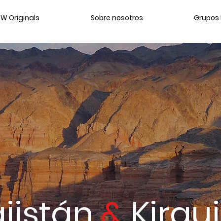
W Originals
Sobre nosotros
Grupos 
jistán
&
Kirgu