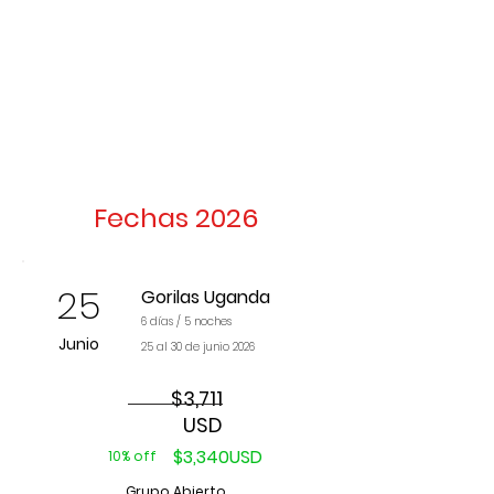
Fechas 2026
25
Gorilas Uganda
6 días / 5
noches
Junio
25 al 30 de junio 2026
$3,711
USD
$3,340USD
10% off
Grupo Abierto