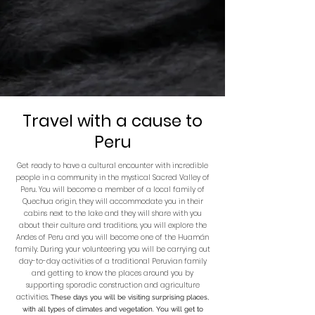
Travel with a cause to
Peru
Get ready to have a cultural encounter with incredible
people in a community in the mystical Sacred Valley of
Peru. You will become a member of a local family of
Quechua origin, they will accommodate you in their
cabins next to the lake and they will share with you
about their culture and traditions, you will explore the
Andes of Peru and you will become one of the Huamán
family. During your volunteering you will be carrying out
day-to-day activities
of a traditional Peruvian family
and getting to know the places around you by
supporting sporadic construction and agriculture
activities.
These days you will be visiting surprising places,
with all types of climates and vegetation. You will get to