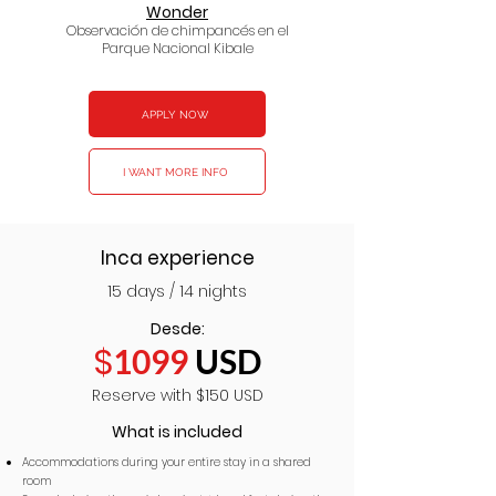
Wonder
Observación de chimpancés en el
Parque Nacional Kibale
APPLY NOW
I WANT MORE INFO
Inca experience
15 days / 14 nights
Desde:
$
1099
USD
Reserve with $150 USD
What is included
Accommodations during your entire stay in a shared
room