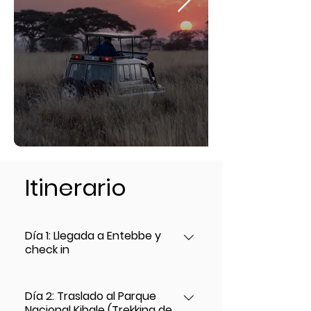
Itinerario
Día 1: Llegada a Entebbe y
check in
La aventura comienza con la
Día 2: Traslado al Parque
emoción de la llegada, cuando el
Nacional Kibale (Trekking de